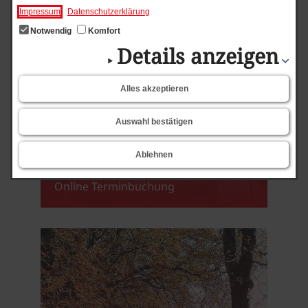
Impressum
Datenschutzerklärung
Notwendig
Komfort
Details anzeigen
Alles akzeptieren
Auswahl bestätigen
Ablehnen
Einwohnermeldeamt
Online Terminbuchung