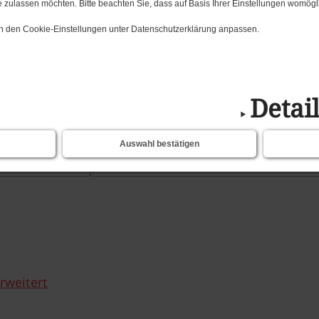
 zulassen möchten. Bitte beachten Sie, dass auf Basis Ihrer Einstellungen womögli
umente
 in den Cookie-Einstellungen unter Datenschutzerklärung anpassen.
Stadt Mansfeld erhält
Detai
& Personaldokumente
Auswahl bestätigen
rweitert