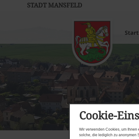
STADT MANSFELD
Start
Cookie-Ein
Wir verwenden Cookies, um Ihnen ei
solche, die lediglich zu anonymen S