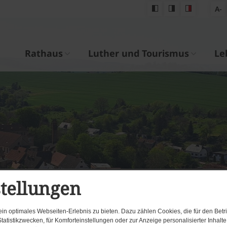
A-
Rathaus
Luther und Tourismus
Le
stellungen
n optimales Webseiten-Erlebnis zu bieten. Dazu zählen Cookies, die für den Betri
tatistikzwecken, für Komforteinstellungen oder zur Anzeige personalisierter Inhalt