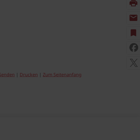
print
mail
bookmark
Senden
Drucken
Zum Seitenanfang