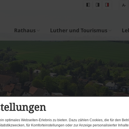
A-
Rathaus
Luther und Tourismus
Le
stellungen
n optimales Webseiten-Erlebnis zu bieten. Dazu zählen Cookies, die für den Betri
tatistikzwecken, für Komforteinstellungen oder zur Anzeige personalisierter Inhalt