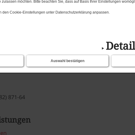
 zulassen möchten. Bitte beachten Sie, dass auf Basis Ihrer Einstellungen womögli
Sicherheit
 in den Cookie-Einstellungen unter Datenschutzerklärung anpassen.
Stadt Mansfeld erhält
Detai
n / Ordnung u. Sicherhe
Auswahl bestätigen
und Ordnungsamt
82) 871-64
istungen
den