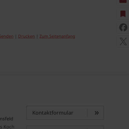
mail
bookmark
Senden
Drucken
Zum Seitenanfang
Kontaktformular
nsfeld
s Koch