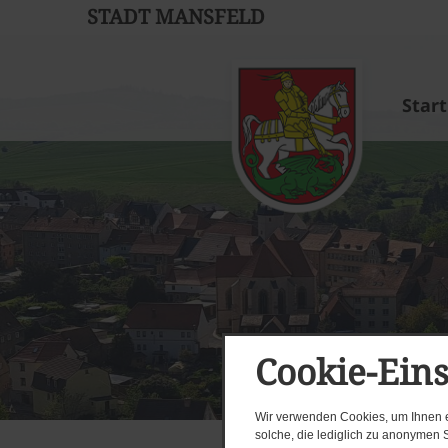
STADT MANSFELD
Start
Cookie-Ein
Wir verwenden Cookies, um Ihnen ei
solche, die lediglich zu anonymen S