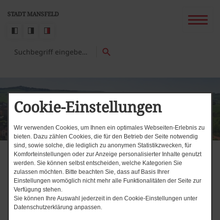
STADT MANSFELD
Cookie-Einstellungen
Wir verwenden Cookies, um Ihnen ein optimales Webseiten-Erlebnis zu
bieten. Dazu zählen Cookies, die für den Betrieb der Seite notwendig
sind, sowie solche, die lediglich zu anonymen Statistikzwecken, für
Komforteinstellungen oder zur Anzeige personalisierter Inhalte genutzt
Start
Mühlenbad heute geschlossen
werden. Sie können selbst entscheiden, welche Kategorien Sie
News-Ticker
zulassen möchten. Bitte beachten Sie, dass auf Basis Ihrer
Fonds Energieeffizienz Komm
Einstellungen womöglich nicht mehr alle Funktionalitäten der Seite zur
Verfügung stehen.
Sie können Ihre Auswahl jederzeit in den Cookie-Einstellungen unter
Datenschutzerklärung anpassen.